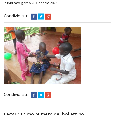
Diario Missionario
Pubblicato giorno 28 Gennaio 2022 -
Chi Siamo
Condividi su:
Attività
Progetti
Come donare
Archivio bollettini
Cose dell’altro mondo
Condividi su:
Leggi l’ultimo numero del bollettino