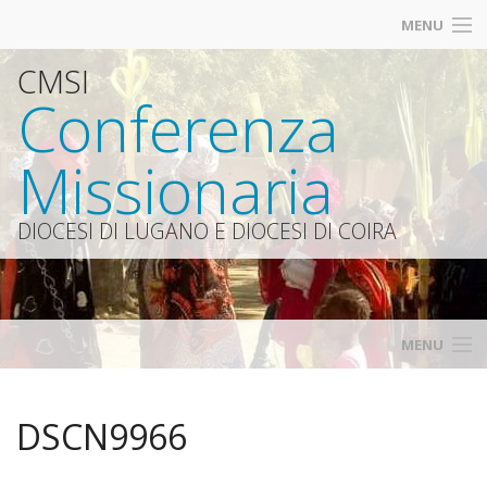
MENU
CMSI
Contatti
Conferenza
Iscrizioni
Missionaria
Diocesi Lugano
Catt
DIOCESI DI LUGANO E DIOCESI DI COIRA
Siti amici
MENU
Home
DSCN9966
Calendario