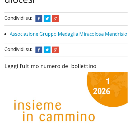
Diario Missionario
Chi Siamo
Condividi su:
Attività
Associazione Gruppo Medaglia Miracolosa Mendrisio
Progetti
Condividi su:
Come donare
Leggi l’ultimo numero del bollettino
Archivio bollettini
Cose dell’altro mondo