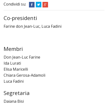
Diario Missionario
Condividi su:
Chi Siamo
Co-presidenti
Attività
Farine don Jean-Luc, Luca Fadini
Progetti
Come donare
Membri
Archivio bollettini
Don Jean-Luc Farine
Ida Lurati
Cose dell’altro mondo
Elisa Maricelli
Chiara Gerosa-Adamoli
Luca Fadini
Segretaria
Daiana Bisi