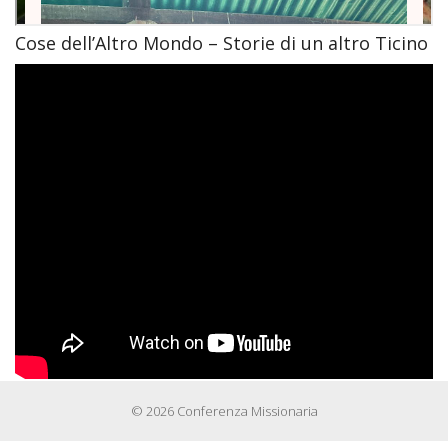
Cose dell’Altro Mondo – Storie di un altro Ticino
© 2026 Conferenza Missionaria