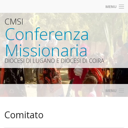
MENU
CMSI
Contatti
Conferenza
Iscrizioni
Missionaria
Diocesi Lugano
Catt
DIOCESI DI LUGANO E DIOCESI DI COIRA
Siti amici
MENU
Home
Comitato
Calendario