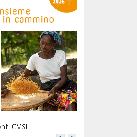
Missioni don Bosco
miva
enti CMSI
<
>