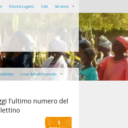
ni
Diocesi Lugano
Catt
Siti amici
Progetto Haiti
Associazione Mezanmi
Siti missionari delle nostre diocesi
Missio
Azione Quaresimale
bollettini
Cose dell’altro mondo
Fides
ionario diocesano
Prima Stagione
PIME
ggi l’ultimo numero del
mo infaticabile
lettino
Mondo e missione
AsiaNews