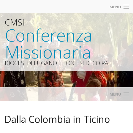
MENU
CMSI
Contatti
Conferenza
Iscrizioni
Missionaria
Diocesi Lugano
Catt
DIOCESI DI LUGANO E DIOCESI DI COIRA
Siti amici
MENU
Home
Dalla Colombia in Ticino
Calendario