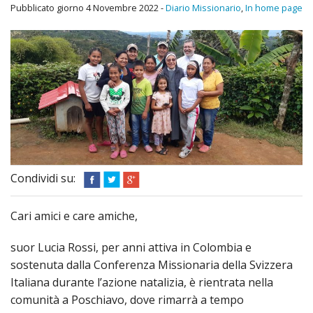
Diario Missionario
Pubblicato giorno 4 Novembre 2022 -
Diario Missionario
,
In home page
Chi Siamo
Attività
Progetti
Come donare
Archivio bollettini
Condividi su:
Cose dell’altro mondo
Cari amici e care amiche,
suor Lucia Rossi, per anni attiva in Colombia e
sostenuta dalla Conferenza Missionaria della Svizzera
Italiana durante l’azione natalizia, è rientrata nella
comunità a Poschiavo, dove rimarrà a tempo