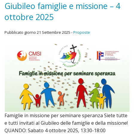
Diario Missionario
Giubileo famiglie e missione – 4
ottobre 2025
Chi Siamo
Attività
Pubblicato giorno 21 Settembre 2025 -
Proposte
Progetti
Come donare
Archivio bollettini
Cose dell’altro mondo
Famiglie in missione per seminare speranza Siete tutte
e tutti invitati al Giubileo delle famiglie e della missione!
QUANDO: Sabato 4 ottobre 2025, 13:30-18:00