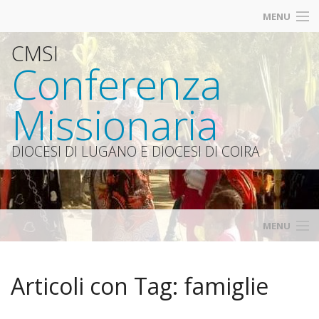
MENU
CMSI
Contatti
Conferenza
Iscrizioni
Missionaria
Diocesi Lugano
Catt
DIOCESI DI LUGANO E DIOCESI DI COIRA
Siti amici
MENU
Home
Articoli con Tag:
famiglie
Calendario