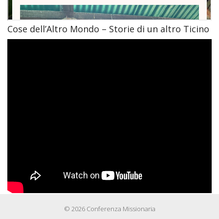
Cose dell’Altro Mondo – Storie di un altro Ticino
© 2026 Conferenza Missionaria