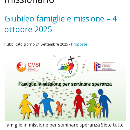
Diario Missionario
Chi Siamo
Giubileo famiglie e missione – 4
ottobre 2025
Attività
Progetti
Pubblicato giorno 21 Settembre 2025 -
Proposte
Come donare
Archivio bollettini
Cose dell’altro mondo
Famiglie in missione per seminare speranza Siete tutte