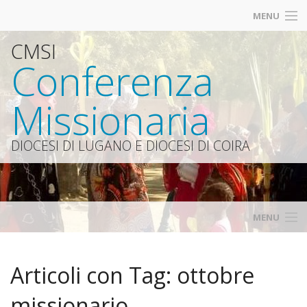
MENU
CMSI
Contatti
Conferenza
Iscrizioni
Missionaria
Diocesi Lugano
Catt
DIOCESI DI LUGANO E DIOCESI DI COIRA
Siti amici
MENU
Home
Articoli con Tag:
ottobre
Calendario
missionario