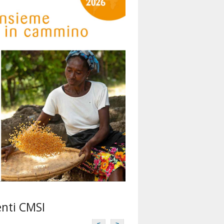
Missioni don Bosco
miva
enti CMSI
<
>