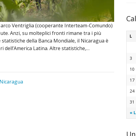
Ca
arco Ventriglia (cooperante Interteam-Comundo)
te. Anzi, su molteplici fronti rimane tra i più
L
e statistiche della Banca Mondiale, il Nicaragua è
 dell’America Latina. Altre statistiche,…
3
10
17
Nicaragua
24
31
« 
Un