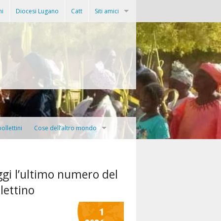
ni
Diocesi Lugano
Catt
Siti amici
Progetto Haiti
Associazione Mezanmi
Siti missionari delle nostre diocesi
Missio
Azione Quaresimale
ollettini
Cose dell’altro mondo
Fides
ionario diocesano
Prima Stagione
PIME
ggi l’ultimo numero del
mo infaticabile
lettino
Mondo e missione
AsiaNews